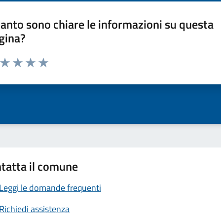
anto sono chiare le informazioni su questa
gina?
a da 1 a 5 stelle la pagina
ta 1 stelle su 5
Valuta 2 stelle su 5
Valuta 3 stelle su 5
Valuta 4 stelle su 5
Valuta 5 stelle su 5
tatta il comune
Leggi le domande frequenti
Richiedi assistenza