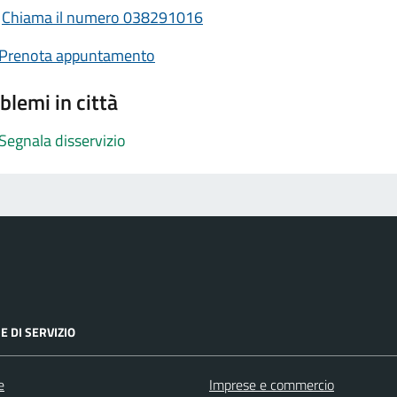
Chiama il numero 038291016
Prenota appuntamento
blemi in città
Segnala disservizio
E DI SERVIZIO
e
Imprese e commercio