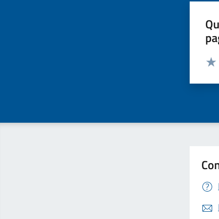
Qu
pa
Valut
Valu
Con