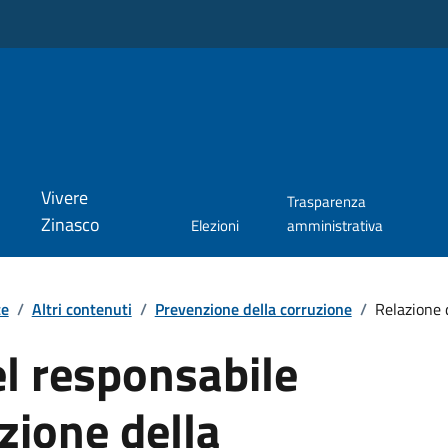
Vivere
Trasparenza
Zinasco
Elezioni
amministrativa
te
/
Altri contenuti
/
Prevenzione della corruzione
/
Relazione d
l responsabile
zione della