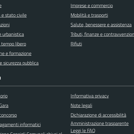
e
Imprese e commercio
e stato civile
Mobilità e trasporti
zioni
Salute, benessere e assistenza
 urbanistica
Tributi, finanze e contravvenzion
e tempo libero
Rifiuti
ne e formazione
 e sicurezza pubblica
I
orio
Informativa privacy
 Gara
Note legali
 concorso
Dichiarazione di accessibilità
Amministrazione trasparente
agamenti informatici
Leggi le FAQ
ione Consigli Comunali chiusi al