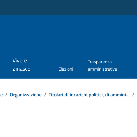
Vivere
Trasparenza
Zinasco
Elezioni
amministrativa
te
/
Organizzazione
/
Titolari di incarichi politici, di ammini...
/