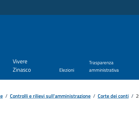
Vivere
Trasparenza
Zinasco
Elezioni
amministrativa
te
/
Controlli e rilievi sull'amministrazione
/
Corte dei conti
/
2