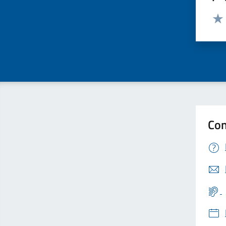
Valut
Valu
Con