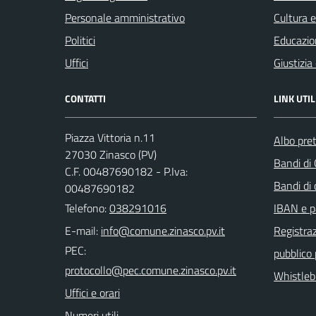
Personale amministrativo
Cultura 
Politici
Educazio
Uffici
Giustizia
CONTATTI
LINK UTIL
Piazza Vittoria n.11
Albo pret
27030 Zinasco (PV)
Bandi di
C.F. 00487690182 - P.Iva:
Bandi di
00487690182
Telefono:
038291016
IBAN e p
E-mail:
Registraz
PEC:
pubblico
Whistleb
Uffici e orari
Numeri utili