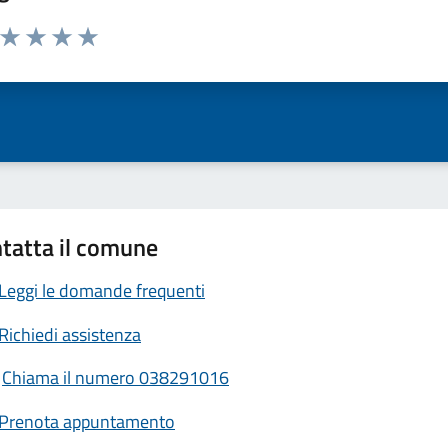
a da 1 a 5 stelle la pagina
ta 1 stelle su 5
Valuta 2 stelle su 5
Valuta 3 stelle su 5
Valuta 4 stelle su 5
Valuta 5 stelle su 5
tatta il comune
Leggi le domande frequenti
Richiedi assistenza
Chiama il numero 038291016
Prenota appuntamento