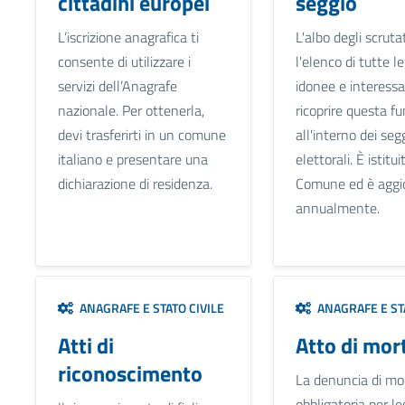
cittadini europei
seggio
L’iscrizione anagrafica ti
L'albo degli scruta
consente di utilizzare i
l'elenco di tutte l
servizi dell’Anagrafe
idonee e interessa
nazionale. Per ottenerla,
ricoprire questa f
devi trasferirti in un comune
all'interno dei seg
italiano e presentare una
elettorali. È istitui
dichiarazione di residenza.
Comune ed è aggi
annualmente.
ANAGRAFE E STATO CIVILE
ANAGRAFE E STA
Atti di
Atto di mor
riconoscimento
La denuncia di mo
obbligatoria per le