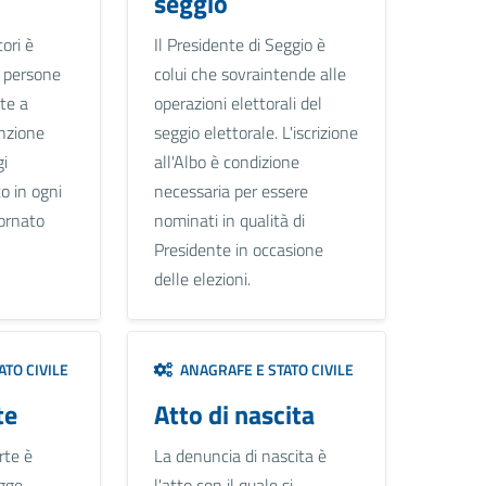
seggio
tori è
Il Presidente di Seggio è
e persone
colui che sovraintende alle
te a
operazioni elettorali del
unzione
seggio elettorale. L'iscrizione
gi
all'Albo è condizione
to in ogni
necessaria per essere
ornato
nominati in qualità di
Presidente in occasione
delle elezioni.
TO CIVILE
ANAGRAFE E STATO CIVILE
te
Atto di nascita
rte è
La denuncia di nascita è
gge.
l'atto con il quale si